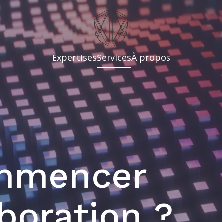
Expertises
Services
À propos
ommencer
boration ?